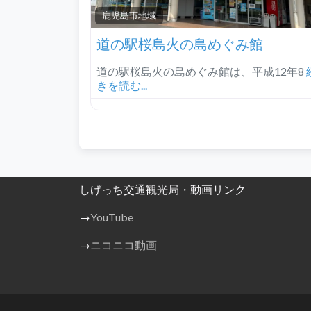
鹿児島市地域
道の駅桜島火の島めぐみ館
道の駅桜島火の島めぐみ館は、平成12年8
きを読む...
しげっち交通観光局・動画リンク
→
YouTube
→
ニコニコ動画