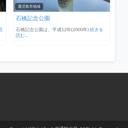
鹿児島市地域
石橋記念公園
続
石橋記念公園は、平成12年(2000年)
続きを
読む...