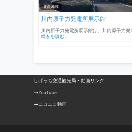
北薩地域‎
川内原子力発電所展示館
川内原子力発電所展示館は、川内原子力発
続きを読む...
しげっち交通観光局・動画リンク
→
YouTube
→
ニコニコ動画