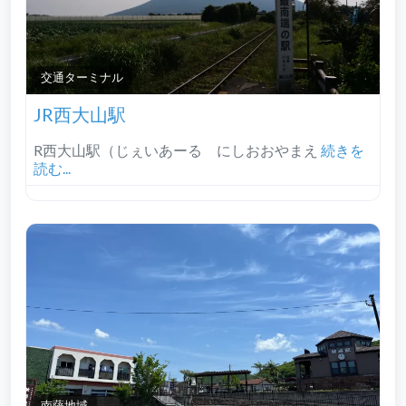
交通ターミナル
JR西大山駅
R西大山駅（じぇいあーる にしおおやまえ
続きを
読む...
南薩地域‎