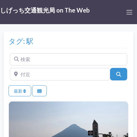
しげっち交通観光局 on The Web
タグ: 駅
検索
付近
検索
最新