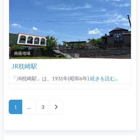
南薩地域‎
JR枕崎駅
「JR枕崎駅」は、1931年(昭和6年)
続きを読む...
Posts navigation
過去の投稿
1
…
3