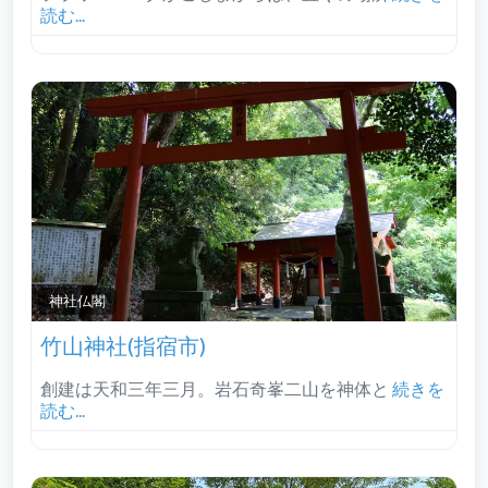
読む...
神社仏閣
竹山神社(指宿市)
創建は天和三年三月。岩石奇峯二山を神体と
続きを
読む...