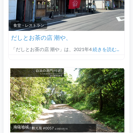
食堂・レストラン
だしとお茶の店 潮や、
「だしとお茶の店 潮や」は、2021年4
続きを読む...
南薩地域‎