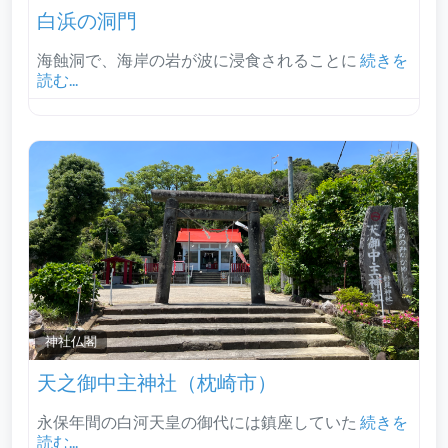
白浜の洞門
海蝕洞で、海岸の岩が波に浸食されることに
続きを
読む...
神社仏閣
天之御中主神社（枕崎市）
永保年間の白河天皇の御代には鎮座していた
続きを
読む...