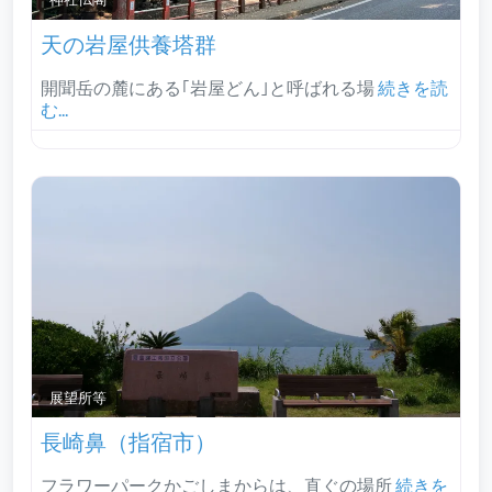
天の岩屋供養塔群
開聞岳の麓にある｢岩屋どん｣と呼ばれる場
続きを読
む...
展望所等
長崎鼻（指宿市）
フラワーパークかごしまからは、直ぐの場所
続きを