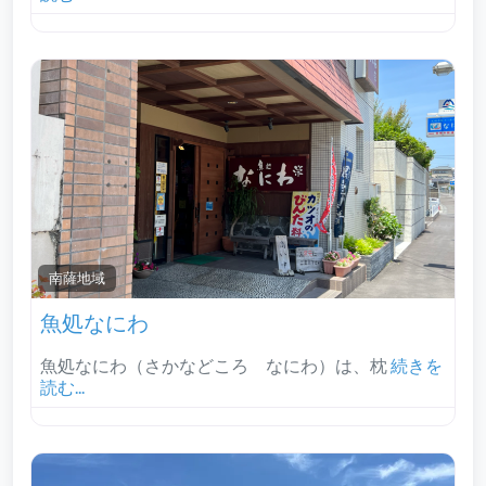
南薩地域‎
魚処なにわ
魚処なにわ（さかなどころ なにわ）は、枕
続きを
読む...