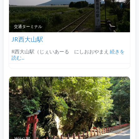
交通ターミナル
JR西大山駅
R西大山駅（じぇいあーる にしおおやまえ
続きを
読む...
神社仏閣