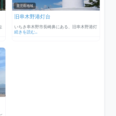
鹿児島地域‎
旧串木野港灯台
よ
いちき串木野市長崎鼻にある、旧串木野港灯
続きを読む...
し