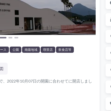
ペース
公園
南薩地域
喫茶店
飲食店等
図
のお店で、2022年10月07日の開園に合わせてに開店しまし