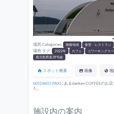
場所 Categories:
南薩地域‎
食堂・レストラン
場所 タグ:
2022年
カフェ
コワーキングス
鹿児島県道28号線
スポット概要
画像
地
IKEDAKO PAX
にあるdanken COFFEE
た。
施設内の案内