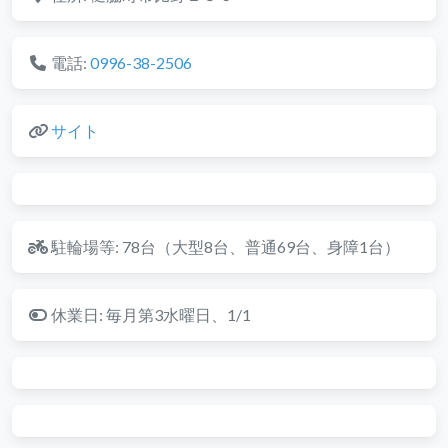
電話:
0996-38-2506
サイト
駐輪場等:
78台（大型8台、普通69台、身障1台）
休業日:
毎月第3水曜日、1/1