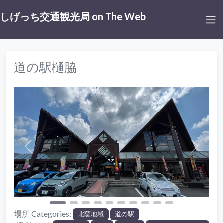
しげっち交通観光局 on The Web
道の駅樋脇
前
次
場所 Categories:
北薩地域‎
道の駅