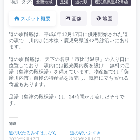
場所 タグ:
北薩地域
足湯
道の駅
鹿児島県道42号線
スポット概要
画像
地図
道の駅樋脇は、平成6年12月17日に供用開始された道
の駅で、川内加治木線・鹿児島県道42号線沿いにあり
ます。
道の駅 樋脇は、天下の名泉「市比野温泉」の入り口に
位置しており、駅内には観光案内所を設け、 無料の足
湯（島津の殿様湯）を備えています。物産館では「薩
摩川内市」自慢の特産品を販売し、気軽に立ち寄れる
食堂もあります。
足湯（島津の殿様湯）は、24時間かけ流しだそうで
す。
関連
道の駅たるみずはまびら
道の駅いぶすき
2023年2月17日
2023年2月16日