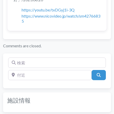
https://youtu.be/txDGyj1i-3Q
https://www.nicovideo.jp/watch/sm4276683
5
Comments are closed.
検索
付近
検索
施設情報