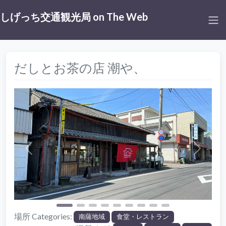
しげっち交通観光局 on The Web
だしとお茶の店 潮や、
前
次
場所 Categories:
南薩地域‎
食堂・レストラン