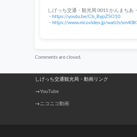
しげっち交通・観光局 0011 かんまちあ・か
・
https://youtu.be/Cb_BypZ5O10
・
https://www.nicovideo.jp/watch/sm40
Comments are closed.
しげっち交通観光局・動画リンク
→
YouTube
→
ニコニコ動画