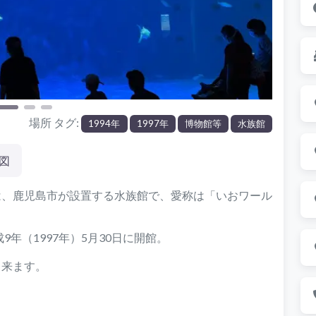
場所 タグ:
1994年
1997年
博物館等
水族館
図
は、鹿児島市が設置する水族館で、愛称は「いおワール
成9年（1997年）5月30日に開館。
出来ます。